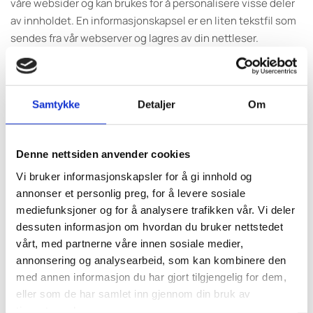
våre websider og kan brukes for å personalisere visse deler
av innholdet. En informasjonskapsel er en liten tekstfil som
sendes fra vår webserver og lagres av din nettleser.
Informasjonen som lagres kan være opplysninger om
hvordan våre brukere har surfet på og anvendt våre
nettsider, og om hvilken nettleser de har brukt.
Samtykke
Detaljer
Om
Vi anvender statistikk om brukere og
trafikk/trafikkleverandører i aggregert form. Statistikken
inneholder aldri noen form for personlig informasjon, alt er
Denne nettsiden anvender cookies
anonymt. IP-adresser lagres ikke i vår database der vi lagrer
Vi bruker informasjonskapsler for å gi innhold og
atferd på nettstedet, derfor kan informasjon om deg som
annonser et personlig preg, for å levere sosiale
bruker aldri kobles sammen med din identitet. Din IP-
mediefunksjoner og for å analysere trafikken vår. Vi deler
adresse lagres av sikkerhetsmessige årsaker bare i de
dessuten informasjon om hvordan du bruker nettstedet
tilfeller du selv aktivt registrerer deg på nettstedet.
vårt, med partnerne våre innen sosiale medier,
annonsering og analysearbeid, som kan kombinere den
FORMÅL
med annen informasjon du har gjort tilgjengelig for dem,
eller som de har samlet inn gjennom din bruk av
Utvikle og forbedre nettstedet gjennom å forstå
tjenestene deres.